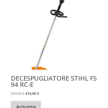
DECESPUGLIATORE STIHL FS
94 RC-E
Il
Il
559,00
€
419,00
€
prezzo
prezzo
originale
attuale
Acquista