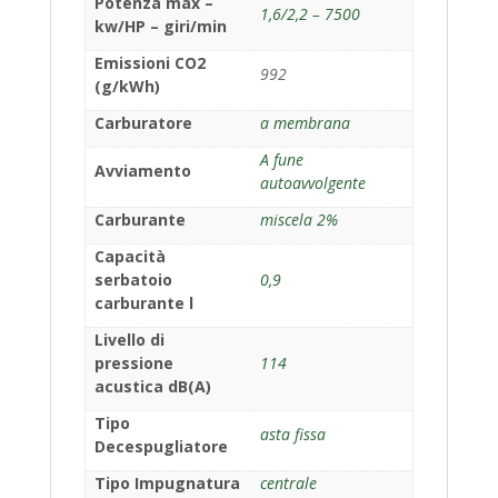
Potenza max –
1,6/2,2 – 7500
kw/HP – giri/min
Emissioni CO2
992
(g/kWh)
Carburatore
a membrana
A fune
Avviamento
autoavvolgente
Carburante
miscela 2%
Capacità
serbatoio
0,9
carburante l
Livello di
pressione
114
acustica dB(A)
Tipo
asta fissa
Decespugliatore
Tipo Impugnatura
centrale