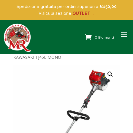
Spedizione gratuita per ordini superiori a
€150,00
Visita la sezione
OUTLET→
0 Elementi
Home
/
Decespugliatori
/ DECESPUGLIATORE
KAWASAKI TJ45E MONO