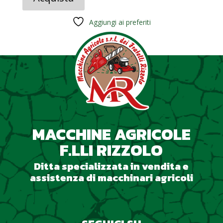
era:
è:
559,00 €.
419,00 €.
Aggiungi ai preferiti
MACCHINE AGRICOLE
F.LLI RIZZOLO
Ditta specializzata in vendita e
assistenza di macchinari agricoli