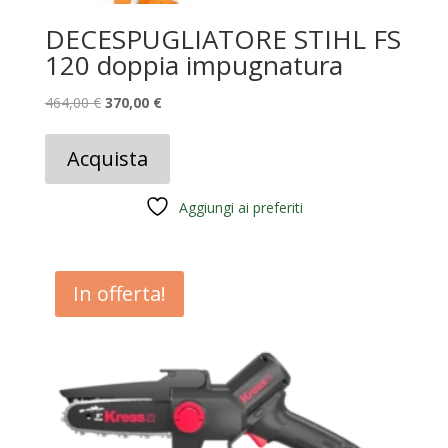
DECESPUGLIATORE STIHL FS
120 doppia impugnatura
Il
Il
464,00
€
370,00
€
prezzo
prezzo
originale
attuale
Acquista
era:
è:
464,00 €.
370,00 €.
Aggiungi ai preferiti
In offerta!