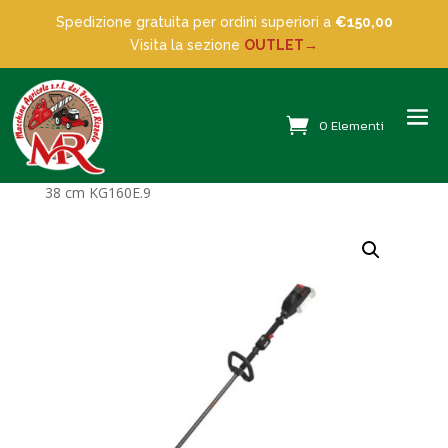
Spedizione gratuita per ordini superiori a
€150,00
Visita la sezione
OUTLET→
0 Elementi
Home
/
Decespugliatori
/ Decespugliatore Kress 60V
38 cm KG160E.9