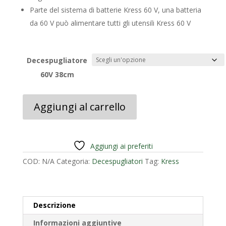
Parte del sistema di batterie Kress 60 V, una batteria
da 60 V può alimentare tutti gli utensili Kress 60 V
Decespugliatore
60V 38cm
Decespugliatore
Aggiungi al carrello
Kress
60V
38
cm
Aggiungi ai preferiti
KG160E.9
COD:
N/A
Categoria:
Decespugliatori
Tag:
Kress
quantità
Descrizione
Informazioni aggiuntive