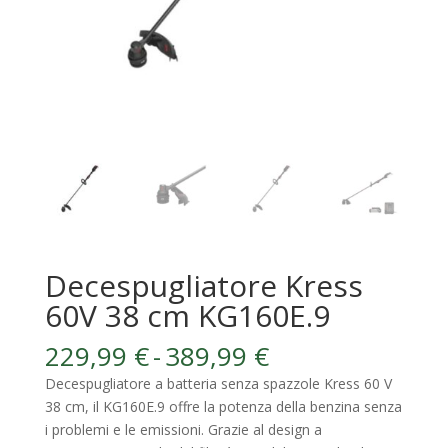
Decespugliatore Kress
60V 38 cm KG160E.9
Fascia
229,99
€
-
389,99
€
di
Decespugliatore a batteria senza spazzole Kress 60 V
prezzo:
38 cm, il KG160E.9 offre la potenza della benzina senza
da
i problemi e le emissioni. Grazie al design a
229,99 €