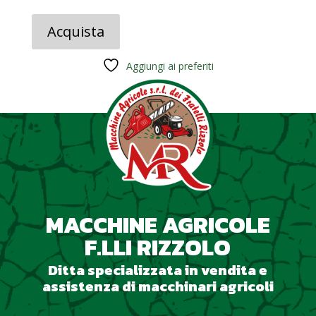
prezzo
prezzo
originale
attuale
Acquista
era:
è:
589,00 €.
199,00 €.
Aggiungi ai preferiti
MACCHINE AGRICOLE
F.LLI RIZZOLO
Ditta specializzata in vendita e
assistenza di macchinari agricoli