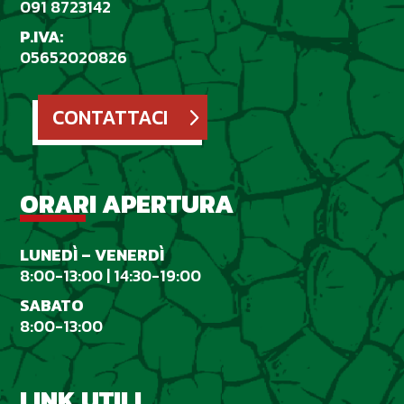
091 8723142
P.IVA:
05652020826
CONTATTACI
ORARI APERTURA
LUNED
Ì
– VENERD
Ì
8:00-13:00 | 14:30-19:00
SABATO
8:00-13:00
LINK UTILI