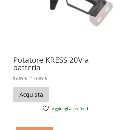
Potatore KRESS 20V a
batteria
Fascia
99,99
€
-
179,99
€
di
prezzo:
Acquista
da
99,99 €
Aggiungi ai preferiti
a
179,99 €