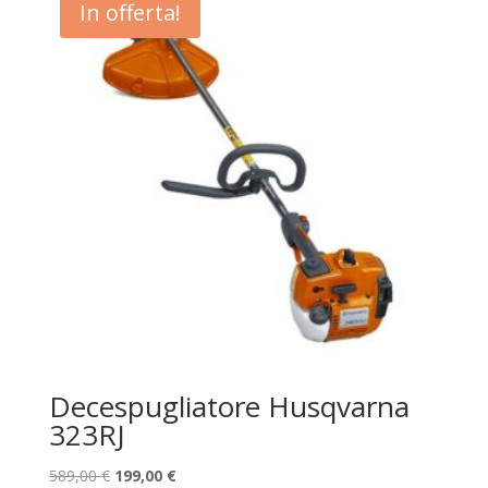
In offerta!
Decespugliatore Husqvarna
323RJ
Il
Il
589,00
€
199,00
€