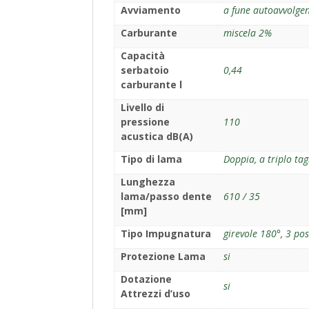
Avviamento
a fune autoavvolgen
Carburante
miscela 2%
Capacità
serbatoio
0,44
carburante l
Livello di
pressione
110
acustica dB(A)
Tipo di lama
Doppia, a triplo tag
Lunghezza
lama/passo dente
610 / 35
[mm]
Tipo Impugnatura
girevole 180°, 3 pos
Protezione Lama
si
Dotazione
si
Attrezzi d’uso