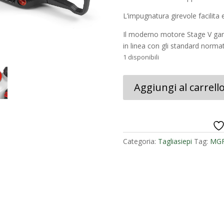
L’impugnatura girevole facilita 
Il moderno motore Stage V gara
in linea con gli standard normati
1 disponibili
Tagliasiepi
Aggiungi al carrell
MGF
TS
245
quantità
Categoria:
Tagliasiepi
Tag:
MG