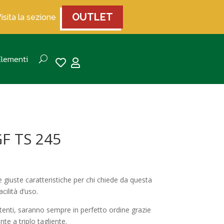
OUTLET
Visita la sezione
Elementi


GF TS 245
 giuste caratteristiche per chi chiede da questa
acilità d’uso.
stenti, saranno sempre in perfetto ordine grazie
te a triplo tagliente.