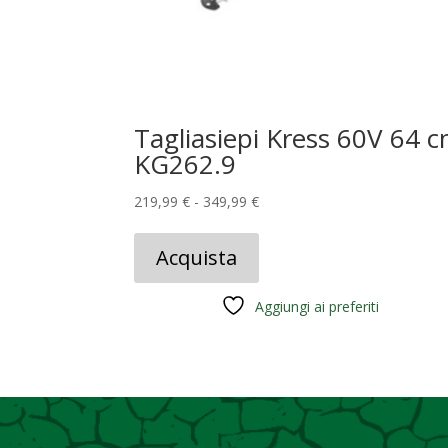
Tagliasiepi Kress 60V 64 
KG262.9
Fascia
219,99
€
-
349,99
€
di
prezzo:
Acquista
da
219,99 €
Aggiungi ai preferiti
a
349,99 €