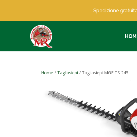
Spedizione gratuita
HOM
Home
/
Tagliasiepi
/ Tagliasiepi MGF TS 245