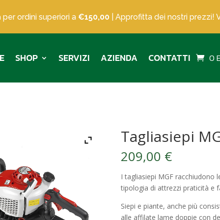
 per ordini superiori a
€150,00
| Approfitta dei nostri prezzi! 
E
SHOP
SERVIZI
AZIENDA
CONTATTI
0 
Tagliasiepi M
209,00
€
I tagliasiepi MGF racchiudono le
tipologia di attrezzi praticità e f
Siepi e piante, anche più consi
alle affilate lame doppie con den