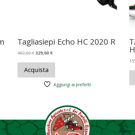
cm
Tagliasiepi Echo HC 2020 R
T
H
Il
Il
482,00
€
329,00
€
prezzo
prezzo
15
originale
attuale
Acquista
era:
è:
482,00 €.
329,00 €.
Aggiungi ai preferiti