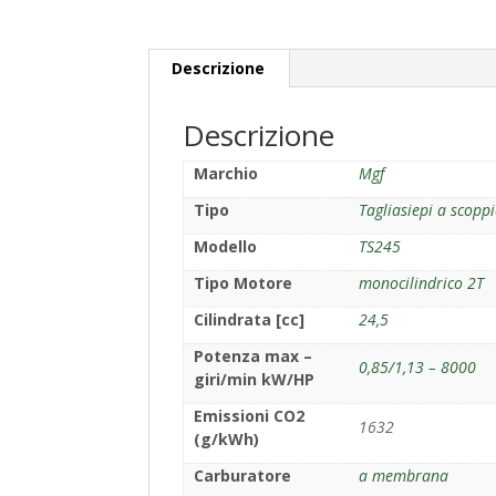
Descrizione
Descrizione
Marchio
Mgf
Tipo
Tagliasiepi a scopp
Modello
TS245
Tipo Motore
monocilindrico 2T
Cilindrata [cc]
24,5
Potenza max –
0,85/1,13 – 8000
giri/min kW/HP
Emissioni CO2
1632
(g/kWh)
Carburatore
a membrana