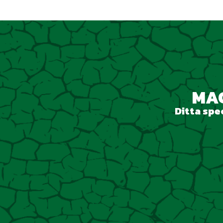
MAC
Ditta spec