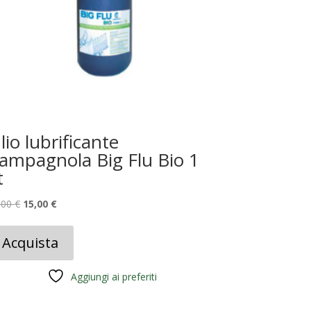
lio lubrificante
ampagnola Big Flu Bio 1
t
Il
Il
,00
€
15,00
€
prezzo
prezzo
originale
attuale
Acquista
era:
è:
19,00 €.
15,00 €.
Aggiungi ai preferiti