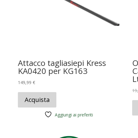
Attacco tagliasiepi Kress
O
KA0420 per KG163
C
L
149,99
€
19
Acquista
Aggiungi ai preferiti