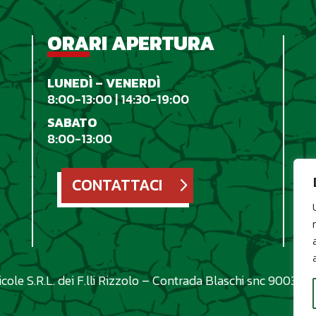
ORARI APERTURA
LUNED
Ì
– VENERD
Ì
8:00-13:00 | 14:30-19:00
SABATO
8:00-13:00
CONTATTACI
ole S.R.L. dei F.lli Rizzolo – Contrada Blaschi snc 90036 