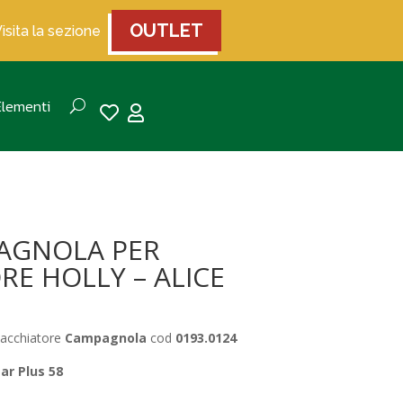
OUTLET
Visita la sezione
Elementi


AGNOLA PER
E HOLLY – ALICE
cia
bacchiatore
Campagnola
cod
0193.0124
zzo:
tar Plus 58
0 €