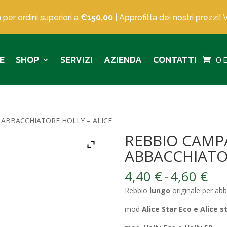
 per ordini superiori a
€150,00
| Approfitta dei nostri prezzi! 
E
SHOP
SERVIZI
AZIENDA
CONTATTI
0 
ABBACCHIATORE HOLLY – ALICE
REBBIO CAMP
ABBACCHIATOR
Fas
4,40
€
-
4,60
€
di
Rebbio
lungo
originale per ab
pre
da
mod
Alice Star Eco e Alice s
4,4