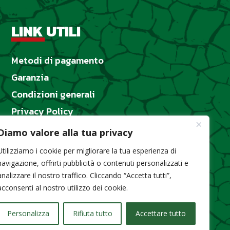
LINK UTILI
Metodi di pagamento
Garanzia
Condizioni generali
Privacy Policy
Cookie Policy
Diamo valore alla tua privacy
Designed by
GemmaLab
Utilizziamo i cookie per migliorare la tua esperienza di
navigazione, offrirti pubblicità o contenuti personalizzati e
analizzare il nostro traffico. Cliccando “Accetta tutti”,
acconsenti al nostro utilizzo dei cookie.
Misilmeri (PA) P.IVA 05652020826
Personalizza
Rifiuta tutto
Accettare tutto