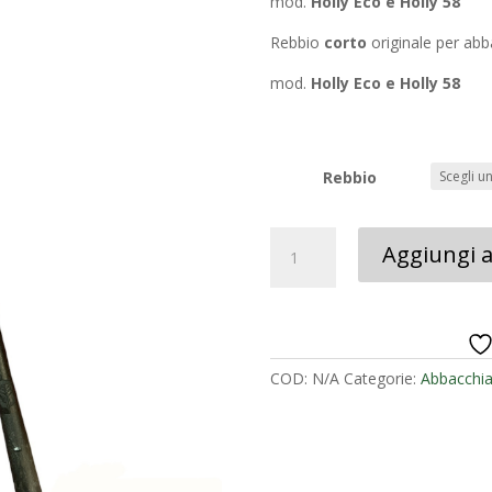
mod.
Holly Eco e Holly 58
a
4,6
Rebbio
corto
originale per ab
mod.
Holly Eco e Holly 58
Rebbio
REBBIO
Aggiungi al
CAMPAGNOLA
PER
ABBACCHIATORE
HOLLY
-
COD:
N/A
Categorie:
Abbacchia
ALICE
quantità