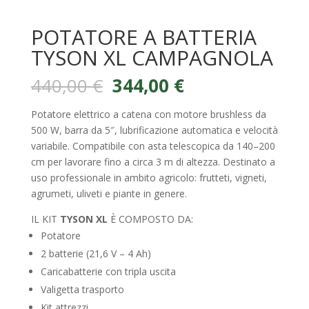
POTATORE A BATTERIA
TYSON XL CAMPAGNOLA
Il
Il
440,00
€
344,00
€
prezzo
prezzo
originale
attuale
Potatore elettrico a catena con motore brushless da
era:
è:
500 W, barra da 5″, lubrificazione automatica e velocità
440,00 €.
344,00 €.
variabile. Compatibile con asta telescopica da 140–200
cm per lavorare fino a circa 3 m di altezza. Destinato a
uso professionale in ambito agricolo: frutteti, vigneti,
agrumeti, uliveti e piante in genere.
IL KIT
TYSON XL
È COMPOSTO DA:
Potatore
2 batterie (21,6 V – 4 Ah)
Caricabatterie con tripla uscita
Valigetta trasporto
Kit attrezzi