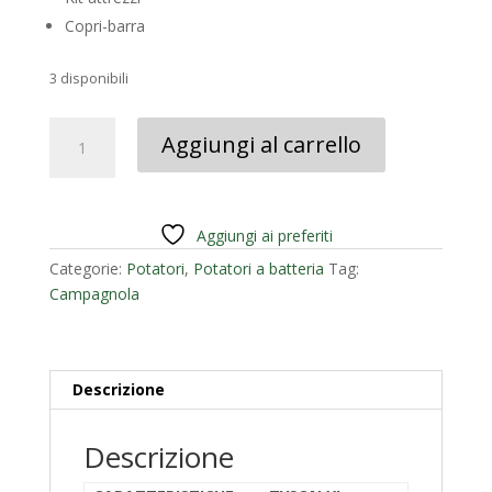
Copri-barra
3 disponibili
POTATORE
Aggiungi al carrello
A
BATTERIA
TYSON
XL
Aggiungi ai preferiti
CAMPAGNOLA
Categorie:
Potatori
,
Potatori a batteria
Tag:
quantità
Campagnola
Descrizione
Descrizione