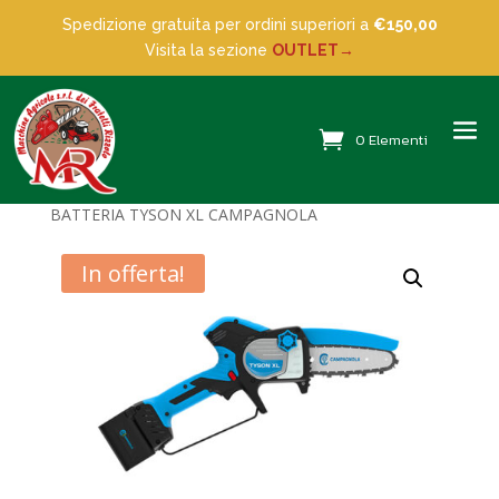
Spedizione gratuita per ordini superiori a
€150,00
Visita la sezione
OUTLET→
0 Elementi
Home
/
Potatori
/
Potatori a batteria
/ POTATORE A
BATTERIA TYSON XL CAMPAGNOLA
In offerta!