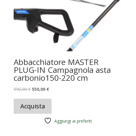
Abbacchiatore MASTER
PLUG-IN Campagnola asta
carbonio150-220 cm
Il
Il
590,00
€
550,00
€
prezzo
prezzo
originale
attuale
Acquista
era:
è:
590,00 €.
550,00 €.
Aggiungi ai preferiti