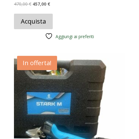
Il
Il
470,00
€
457,00
€
prezzo
prezzo
originale
attuale
Acquista
era:
è:
470,00 €.
457,00 €.
Aggiungi ai preferiti
In offerta!