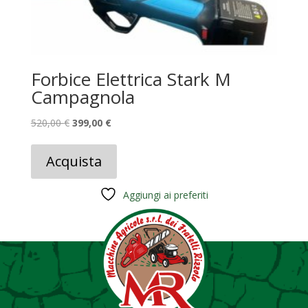
Forbice Elettrica Stark M
Campagnola
Il
Il
520,00
€
399,00
€
prezzo
prezzo
originale
attuale
Acquista
era:
è:
520,00 €.
399,00 €.
Aggiungi ai preferiti