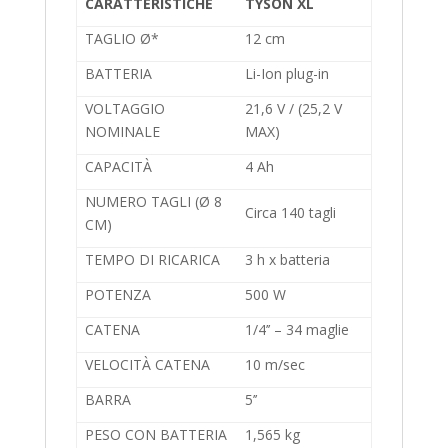
CARATTERISTICHE
TYSON XL
TAGLIO Ø*
12 cm
BATTERIA
Li-Ion plug-in
VOLTAGGIO
21,6 V / (25,2 V
NOMINALE
MAX)
CAPACITÀ
4 Ah
NUMERO TAGLI (Ø 8
Circa 140 tagli
CM)
TEMPO DI RICARICA
3 h x batteria
POTENZA
500 W
CATENA
1/4’’ – 34 maglie
VELOCITÀ CATENA
10 m/sec
BARRA
5’’
PESO CON BATTERIA
1,565 kg