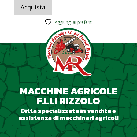
originale
attuale
Acquista
era:
è:
199,00 €.
99,00 €.
Aggiungi ai preferiti
MACCHINE AGRICOLE
F.LLI RIZZOLO
Ditta specializzata in vendita e
assistenza di macchinari agricoli