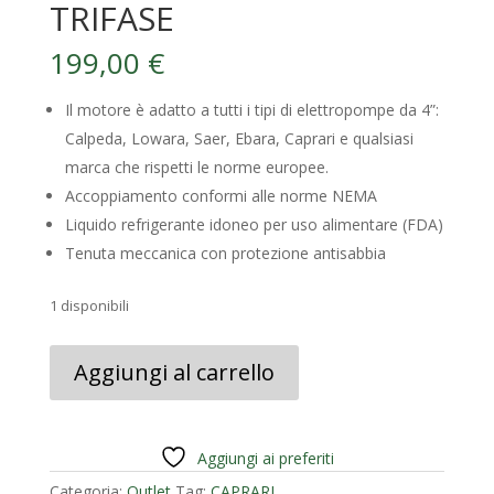
TRIFASE
199,00
€
Il motore è adatto a tutti i tipi di elettropompe da 4”:
Calpeda, Lowara, Saer, Ebara, Caprari e qualsiasi
marca che rispetti le norme europee.
Accoppiamento conformi alle norme NEMA
Liquido refrigerante idoneo per uso alimentare (FDA)
Tenuta meccanica con protezione antisabbia
1 disponibili
MOTORE
Aggiungi al carrello
SOMMERSO
CAPRARI
MCH43
HP
Aggiungi ai preferiti
3
Categoria:
Outlet
Tag:
CAPRARI