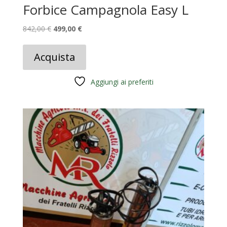
Forbice Campagnola Easy L
Il
Il
842,00
€
499,00
€
prezzo
prezzo
originale
attuale
Acquista
era:
è:
842,00 €.
499,00 €.
Aggiungi ai preferiti