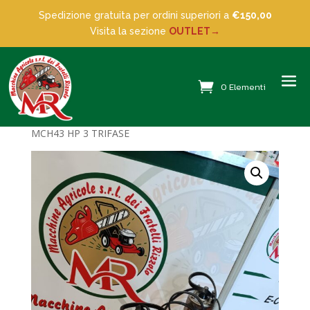
Spedizione gratuita per ordini superiori a
€150,00
Visita la sezione
OUTLET→
0 Elementi
Home
/
Outlet
/ MOTORE SOMMERSO CAPRARI
MCH43 HP 3 TRIFASE