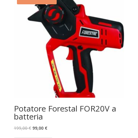
Potatore Forestal FOR20V a
batteria
Il
Il
199,00
€
99,00
€
prezzo
prezzo