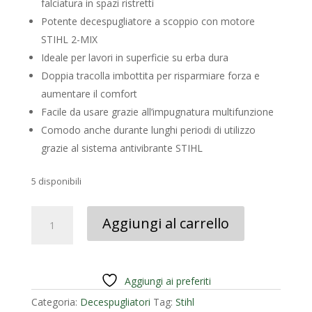
era:
è:
falciatura in spazi ristretti
449,00 €.
339,00 €.
Potente decespugliatore a scoppio con motore
STIHL 2-MIX
Ideale per lavori in superficie su erba dura
Doppia tracolla imbottita per risparmiare forza e
aumentare il comfort
Facile da usare grazie all’impugnatura multifunzione
Comodo anche durante lunghi periodi di utilizzo
grazie al sistema antivibrante STIHL
5 disponibili
DECESPUGLIATORE
Aggiungi al carrello
STIHL
FS
120
R
Aggiungi ai preferiti
quantità
Categoria:
Decespugliatori
Tag:
Stihl