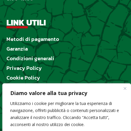
LINK UTILI
Metodi di pagamento
Garanzia
Condizioni generali
Privacy Policy
Cookie Policy
Designed by
GemmaLab
Diamo valore alla tua privacy
Utilizziamo i cookie per migliorare la tua esperienza di
Copyright 2024 © Macchine Agricole S.R.L. dei
navigazione, offrirti pubblicità o contenuti personalizzati e
F.lli Rizzolo – Contrada Blaschi snc 90036
analizzare il nostro traffico. Cliccando “Accetta tutti”,
Misilmeri (PA) P.IVA 05652020826
acconsenti al nostro utilizzo dei cookie.