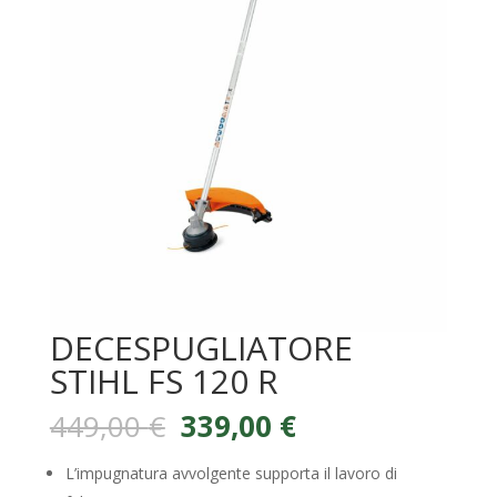
DECESPUGLIATORE
STIHL FS 120 R
Il
Il
449,00
€
339,00
€
prezzo
prezzo
originale
attuale
L’impugnatura avvolgente supporta il lavoro di