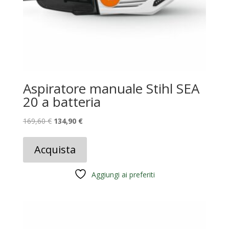
Aspiratore manuale Stihl SEA
20 a batteria
Il
Il
169,60
€
134,90
€
prezzo
prezzo
originale
attuale
Acquista
era:
è:
169,60 €.
134,90 €.
Aggiungi ai preferiti