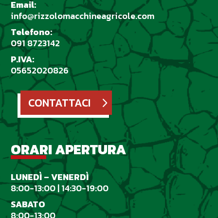
Email:
info@rizzolomacchineagricole.com
Telefono:
091 8723142
P.IVA:
05652020826
CONTATTACI
ORARI APERTURA
LUNED
Ì
– VENERD
Ì
8:00-13:00 | 14:30-19:00
SABATO
8:00-13:00