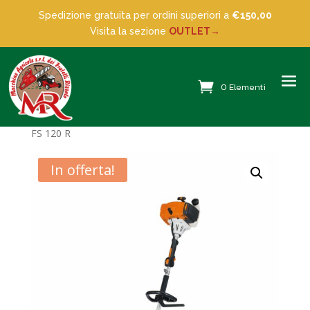
Spedizione gratuita per ordini superiori a
€150,00
Visita la sezione
OUTLET→
0 Elementi
Home
/
Decespugliatori
/ DECESPUGLIATORE STIHL
FS 120 R
In offerta!