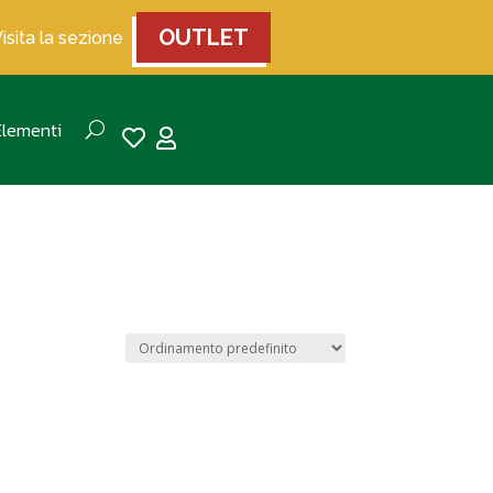
OUTLET
Visita la sezione
Elementi

