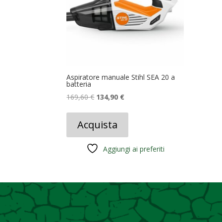
Aspiratore manuale Stihl SEA 20 a
batteria
Il
Il
169,60
€
134,90
€
prezzo
prezzo
originale
attuale
Acquista
era:
è:
169,60 €.
134,90 €.
Aggiungi ai preferiti