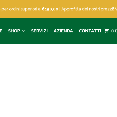
 per ordini superiori a
€150,00
| Approfitta dei nostri prezzi! 
E
SHOP
SERVIZI
AZIENDA
CONTATTI
0 